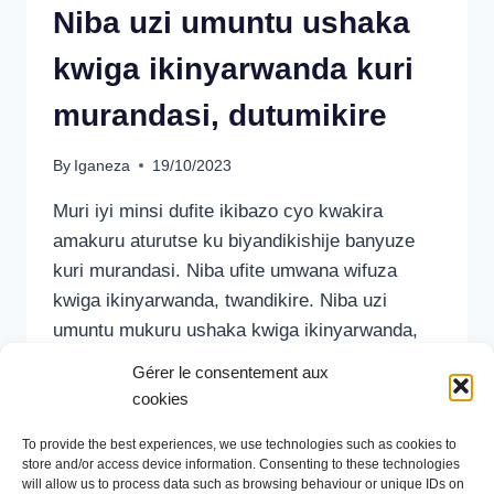
Niba uzi umuntu ushaka
kwiga ikinyarwanda kuri
murandasi, dutumikire
By
Iganeza
19/10/2023
Muri iyi minsi dufite ikibazo cyo kwakira
amakuru aturutse ku biyandikishije banyuze
kuri murandasi. Niba ufite umwana wifuza
kwiga ikinyarwanda, twandikire. Niba uzi
umuntu mukuru ushaka kwiga ikinyarwanda,
mubwire atwandikire kuri
iganeza7@gmail.com
Gérer le consentement aux
tuzamwakira. Iri tangazo kandi rireba
cookies
abiyandikishije bose batigeze babona
To provide the best experiences, we use technologies such as cookies to
igisubizo. Tubiseguyeho, ibyuma
store and/or access device information. Consenting to these technologies
byaradutengushye. Tubaye tubashimiye kandi
will allow us to process data such as browsing behaviour or unique IDs on