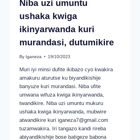
Niba uzi umuntu
ushaka kwiga
ikinyarwanda kuri
murandasi, dutumikire
By
Iganeza
19/10/2023
Muri iyi minsi dufite ikibazo cyo kwakira
amakuru aturutse ku biyandikishije
banyuze kuri murandasi. Niba ufite
umwana wifuza kwiga ikinyarwanda,
twandikire. Niba uzi umuntu mukuru
ushaka kwiga ikinyarwanda, mubwire
atwandikire kuri
iganeza7@gmail.com
tuzamwakira. Iri tangazo kandi rireba
abiyandikishije bose batigeze babona