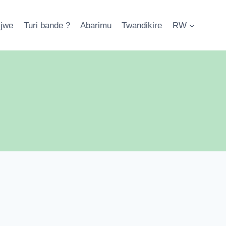
ijwe
Turi bande ?
Abarimu
Twandikire
RW