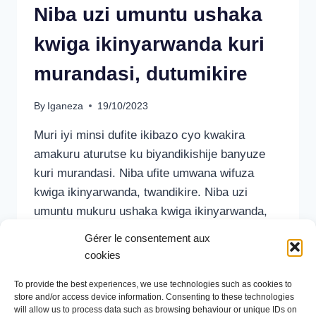
Niba uzi umuntu ushaka
kwiga ikinyarwanda kuri
murandasi, dutumikire
By
Iganeza
19/10/2023
Muri iyi minsi dufite ikibazo cyo kwakira
amakuru aturutse ku biyandikishije banyuze
kuri murandasi. Niba ufite umwana wifuza
kwiga ikinyarwanda, twandikire. Niba uzi
umuntu mukuru ushaka kwiga ikinyarwanda,
mubwire atwandikire kuri
iganeza7@gmail.com
Gérer le consentement aux
tuzamwakira. Iri tangazo kandi rireba
cookies
abiyandikishije bose batigeze babona
To provide the best experiences, we use technologies such as cookies to
igisubizo. Tubiseguyeho, ibyuma
store and/or access device information. Consenting to these technologies
byaradutengushye. Tubaye tubashimiye kandi
will allow us to process data such as browsing behaviour or unique IDs on